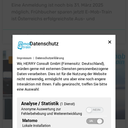
Eine Anmeldung ist noch bis 31. März 2025
möglich, Frühbucher sparen jetzt! E-Mob-Train
ist Österreichs erfolgreichste Aus- und
admin
07/10/2024
Datenschutz
Impressum
|
Datenschutzerklärung
UNCATEGORIZED
Wir, HERRY Consult GmbH (Firmensitz: Deutschland),
würden gerne mit externen Diensten personenbezogene
Daten verarbeiten. Dies ist für die Nutzung der Website
nicht notwendig, ermöglicht uns aber eine noch engere
Interaktion mit Ihnen. Falls gewünscht, treffen Sie bitte
eine Auswahl:
Analyse / Statistik
(1 Dienst)
Anonyme Auswertung zur
Fehlerbehebung und Weiterentwicklung
Matomo
Lokale Installation