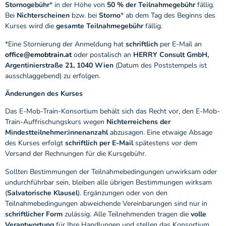
Stornogebühr
* in der Höhe von
50 % der Teilnahmegebühr
fällig.
Bei
Nichterscheinen
bzw. bei
Storno
* ab dem Tag des Beginns des
Kurses wird die
gesamte Teilnahmegebühr
fällig.
*Eine Stornierung der Anmeldung hat
schriftlich
per E-Mail an
office@emobtrain.at
oder postalisch an
HERRY Consult GmbH,
Argentinierstraße 21, 1040 Wien
(Datum des Poststempels ist
ausschlaggebend) zu erfolgen.
Änderungen des Kurses
Das E-Mob-Train-Konsortium behält sich das Recht vor, den E-Mob-
Train-Auffrischungskurs wegen
Nichterreichens der
Mindestteilnehmer:innenanzahl
abzusagen. Eine etwaige Absage
des Kurses erfolgt
schriftlich per E-Mail
spätestens vor dem
Versand der Rechnungen für die Kursgebühr.
Sollten Bestimmungen der Teilnahmebedingungen unwirksam oder
undurchführbar sein, bleiben alle übrigen Bestimmungen wirksam
(
Salvatorische Klausel
). Ergänzungen oder von den
Teilnahmebedingungen abweichende Vereinbarungen sind nur in
schriftlicher Form
zulässig. Alle Teilnehmenden tragen die
volle
Verantwortung
für Ihre Handlungen und stellen das Konsortium