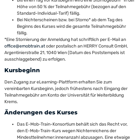
Bis einen Tag vor Kursbeginn wird eine Stornogebühr* in der
Höhe von 50 % der Teilnahmegebühr (bezogen auf den
Standard-Individual-Tarif) fällig.
Bei Nichterscheinen bzw. bei Storno* ab dem Tag des
Beginns des Kurses wird die gesamte Teilnahmegebühr
fällig.
*Eine Stornierung der Anmeldung hat schriftlich per E-Mail an
office@emobtrain.at
oder postalisch an HERRY Consult GmbH,
Argentinierstraße 21, 1040 Wien (Datum des Poststempels ist
ausschlaggebend) zu erfolgen.
Kursbeginn
Den Zugang zur eLearning-Plattform erhalten Sie zum
vereinbarten Kursbeginn, jedoch frühestens nach Eingang der
Teilnahmegebühr am Konto der Universität für Weiterbildung
Krems.
Änderungen des Kurses
Das E-Mob-Train-Konsortium behält sich das Recht vor,
den E-Mob-Train-Kurs wegen Nichterreichens der
Mindestteilnehmer:innenanzahl abzusagen. Eine etwaige